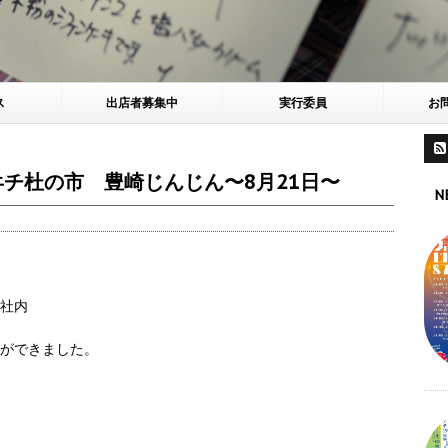
ス
出店者募集中
実行委員
お
チ杜の市 豊崎じんじん〜8月21日〜
N
神社内
ジができました。